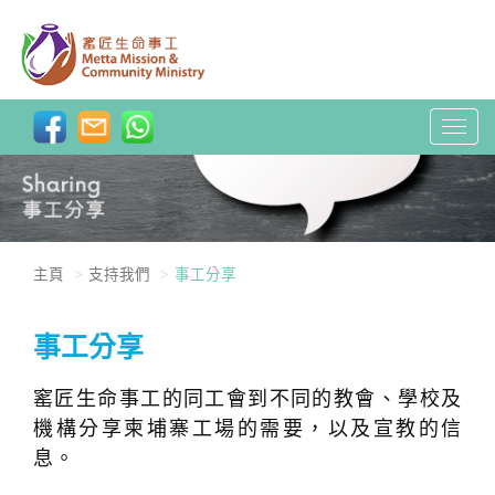
T
o
g
g
l
e
主頁
支持我們
事工分享
n
a
事工分享
v
i
窰匠生命事工的同工會到不同的教會、學校及
g
機構分享柬埔寨工場的需要，以及宣教的信
a
息。
t
i